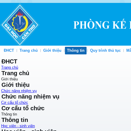
ĐHCT
Trang chủ
Giới thiệu
Thông tin
Quy trình thủ tục
Mẫ
ĐHCT
Trang chủ
Trang chủ
Giới thiệu
Giới thiệu
Chức năng nhiệm vụ
Chức năng nhiệm vụ
Cơ cấu tổ chức
Cơ cấu tổ chức
Thông tin
Thông tin
Học viên - sinh viên