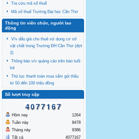
Tra cứu mã số thuế
Mã số thuế Trường Đại học Cần Thơ
Thông tin viên chức, người lao
động
V/v đấu giá cho thuê sử dụng cơ sở
vật chất trong Trường ĐH Cần Thơ (đợt
2)
Thông báo v/v quảng cáo trên báo tuổi
trẻ
Thủ tục thanh toán mua sắm gói thầu
từ 50 đến 100 triệu đồng
Số lượt truy cập
Hôm nay
1264
Tuần này
8478
Tháng này
9386
Tất cả
4077167