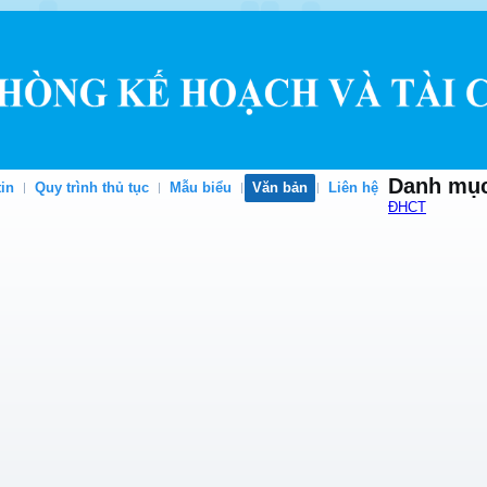
Danh mụ
in
Quy trình thủ tục
Mẫu biểu
Văn bản
Liên hệ
ĐHCT