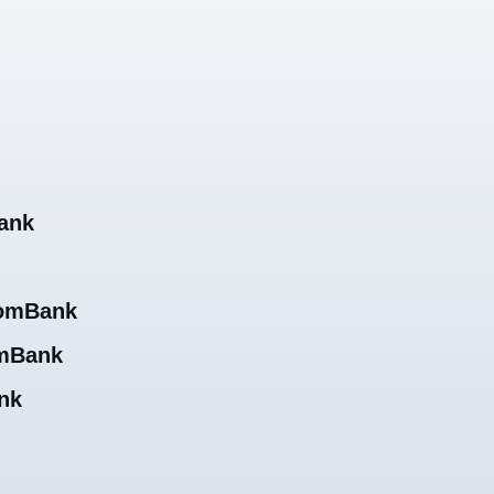
ank
comBank
omBank
nk